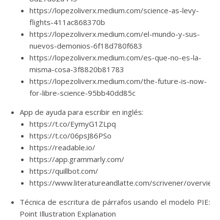
https://lopezoliverx.medium.com/science-as-levy-
flights-411ac868370b
https://lopezoliverx.medium.com/el-mundo-y-sus-
nuevos-demonios-6f18d780f683
https://lopezoliverx.medium.com/es-que-no-es-la-
misma-cosa-3f8820b81783
https://lopezoliverx.medium.com/the-future-is-now-
for-libre-science-95bb40dd85c
App de ayuda para escribir en inglés:
https://t.co/EymyG1ZLpq
https://t.co/06psJ86PSo
https://readable.io/
https://app.grammarly.com/
https://quillbot.com/
https://www.literatureandlatte.com/scrivener/overview
Técnica de escritura de párrafos usando el modelo PIE:
Point Illustration Explanation