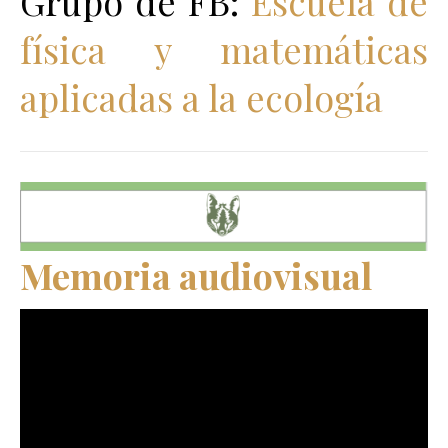
Grupo de FB:
Escuela de
física y matemáticas
aplicadas a la ecología
Memoria audiovisual